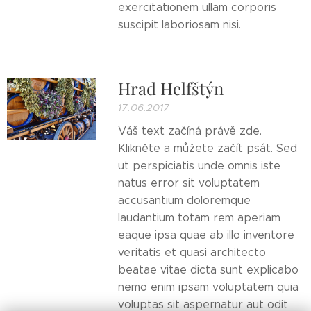
exercitationem ullam corporis
suscipit laboriosam nisi.
Hrad Helfštýn
17.06.2017
Váš text začíná právě zde.
Klikněte a můžete začít psát. Sed
ut perspiciatis unde omnis iste
natus error sit voluptatem
accusantium doloremque
laudantium totam rem aperiam
eaque ipsa quae ab illo inventore
veritatis et quasi architecto
beatae vitae dicta sunt explicabo
nemo enim ipsam voluptatem quia
voluptas sit aspernatur aut odit