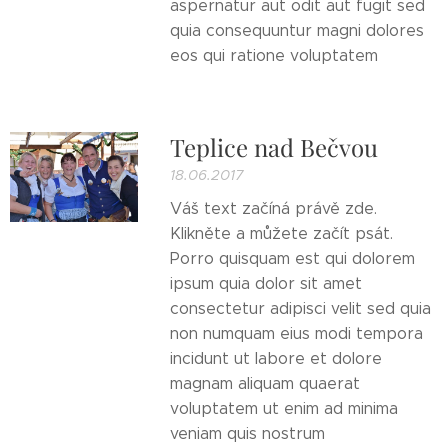
aspernatur aut odit aut fugit sed
quia consequuntur magni dolores
eos qui ratione voluptatem
Teplice nad Bečvou
18.06.2017
Váš text začíná právě zde.
Klikněte a můžete začít psát.
Porro quisquam est qui dolorem
ipsum quia dolor sit amet
consectetur adipisci velit sed quia
non numquam eius modi tempora
incidunt ut labore et dolore
magnam aliquam quaerat
voluptatem ut enim ad minima
veniam quis nostrum