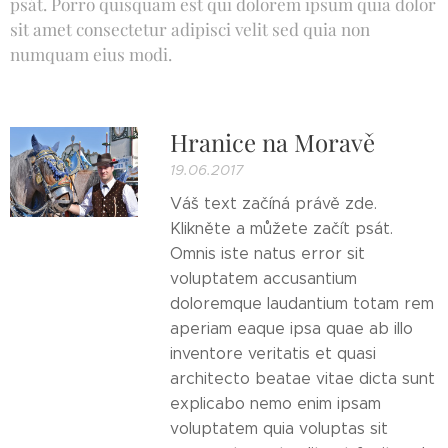
psát. Porro quisquam est qui dolorem ipsum quia dolor
sit amet consectetur adipisci velit sed quia non
numquam eius modi.
Hranice na Moravě
19.06.2017
Váš text začíná právě zde.
Klikněte a můžete začít psát.
Omnis iste natus error sit
voluptatem accusantium
doloremque laudantium totam rem
aperiam eaque ipsa quae ab illo
inventore veritatis et quasi
architecto beatae vitae dicta sunt
explicabo nemo enim ipsam
voluptatem quia voluptas sit